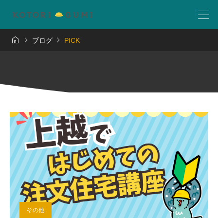



ブログ
PICK
その他